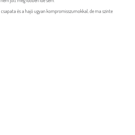
os nem jött meg időben ide sem.
ary csapata és a hajó ugyan kompromisszumokkal, de ma szinte