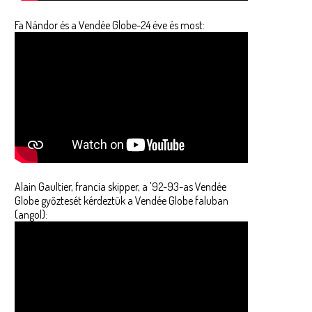
Fa Nándor és a Vendée Globe-24 éve és most:
Alain Gaultier, francia skipper, a '92-93-as Vendée
Globe győztesét kérdeztük a Vendée Globe faluban
(angol):