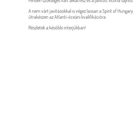
Minden szükséges várt alkatrész és a javított vitorla sajn
A nem várt javításokkal is végez lassan a Spirit of Hung
útrakészen az Atlanti-óceáni kvalifikációra.
Részletek a későbbi interjúkban!