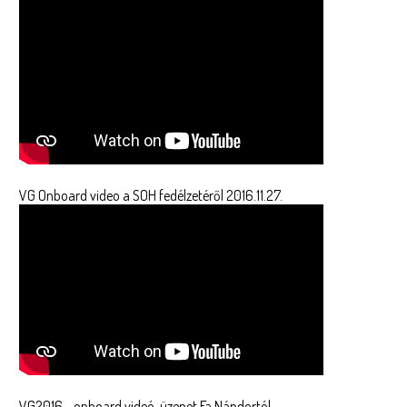
VG Onboard video a SOH fedélzetéről 2016.11.27.
VG2016 - onboard videó-üzenet Fa Nándortól-