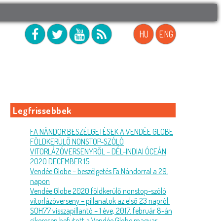
HU
ENG
Legfrissebbek
FA NÁNDOR BESZÉLGETÉSEK A VENDÉE GLOBE
FÖLDKERÜLŐ NONSTOP-SZÓLÓ
VITORLÁZÓVERSENYRŐL – DÉL-INDIAI ÓCEÁN
2020 DECEMBER 15.
Vendée Globe – beszélgetés Fa Nándorral a 29.
napon
Vendée Globe 2020 földkerülő nonstop-szóló
vitorlázóverseny – pillanatok az első 23 napról.
SOH77 visszapillantó – 1 éve, 2017. február 8-án
sikeresen befutott a Vendée Globe magyar