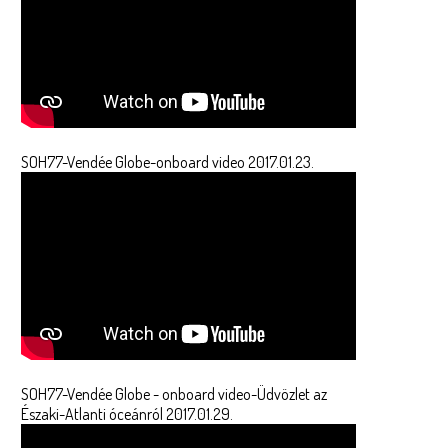
SOH77-Vendée Globe-onboard video 2017.01.23.
SOH77-Vendée Globe - onboard video-Üdvözlet az
Északi-Atlanti óceánról 2017.01.29.