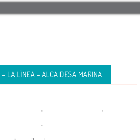
HÍREK
VERSENYEK
PARTNEREK
MÉDIA
′ – LA LÍNEA – ALCAIDESA MARINA