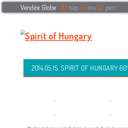
Vendée Globe
93
nap
22
óra
52
perc
FŐOLDAL
FA NÁNDOR
A HAJÓ
2014.05.15. SPIRIT OF HUNGARY 60