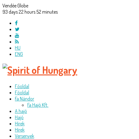
Vendée Globe
93
days
22
hours
52
minutes
HU
ENG
Főoldal
Főoldal
Fa Nándor
Fa Hajó Kft.
A hajó
Hajó
Hírek
Hírek
Versenyek