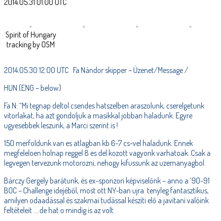
2014.05.31 01:00 UTC
Spirit of Hungary
tracking by OSM
2014.05.30 12:00 UTC Fa Nándor skipper – Üzenet/Message /
HUN (ENG – below)
Fa N: “Mi tegnap deltol csendes hatszelben araszolunk, cserelgetunk
vitorlakat, ha azt gondoljuk a masikkal jobban haladunk. Egyre
ugyesebbek leszunk, a Marci szerint is !
150 merfoldunk van es atlagban kb 6-7 cs-vel haladunk. Ennek
megfeleloen holnap reggel 8 es del kozott vagyonk varhatoak. Csak a
legvegen tervezunk motorozni, nehogy kifussunk az uzemanyagbol.
Bárczy Gergely barátunk, és ex-sponzori képviselőnk – anno a ’90-91
BOC – Challenge idejéből, most ott NY-ban ujra tenyleg fantasztikus,
amilyen odaadással és szakmai tudással készíti elő a javítani valóink
feltételeit ….de hat o mindig is az volt.