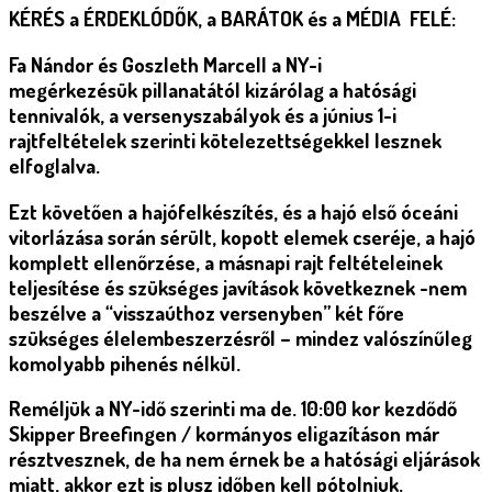
KÉRÉS a ÉRDEKLÓDŐK, a BARÁTOK és a MÉDIA FELÉ:
Fa Nándor és Goszleth Marcell a NY-i
megérkezésük pillanatától kizárólag a hatósági
tennivalók, a versenyszabályok és a június 1-i
rajtfeltételek szerinti kötelezettségekkel lesznek
elfoglalva.
Ezt követően a
hajófelkészítés
, és a hajó első óceáni
vitorlázása során sérült, kopott elemek cseréje, a hajó
komplett ellenőrzése, a másnapi rajt feltételeinek
teljesítése és szükséges javítások következnek -nem
beszélve a “visszaúthoz versenyben” két főre
szükséges élelembeszerzésről –
mindez valószínűleg
komolyabb pihenés nélkül.
Reméljük a
NY-idő szerinti ma de. 10:00 kor kezdődő
Skipper Breefingen
/ kormányos eligazításon már
résztvesznek, de ha nem érnek be a hatósági eljárások
miatt, akkor ezt is plusz időben kell pótolniuk.