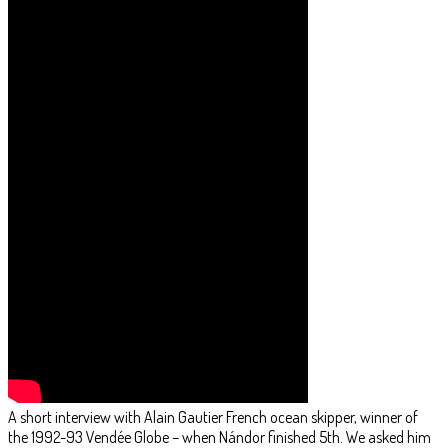
A short interview with Alain Gautier French ocean skipper, winner of
the 1992-93 Vendée Globe – when Nándor finished 5th. We asked him
about the difference between now and then.