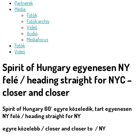
Partnerek
Média
Fotók
Fotók archív
Videó
Audió
Mediafocus
Fotók
Videó
Spirit of Hungary egyenesen NY
felé / heading straight for NYC –
closer and closer
Spirit of Hungary 60′ egyre közeledik, tart egyenesen
NY felé / heading straight for NY
egyre közelebb / closer and closer to / NY