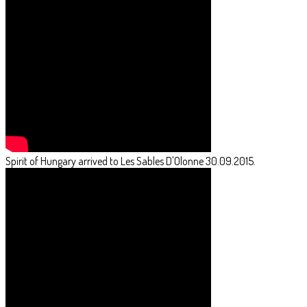
Spirit of Hungary arrived to Les Sables D'Olonne 30.09.2015.