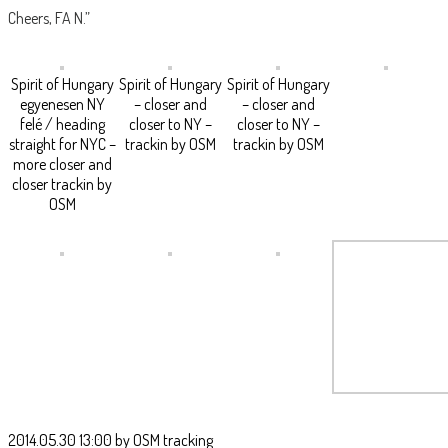
Cheers, FA N.”
Spirit of Hungary
Spirit of Hungary
Spirit of Hungary
egyenesen NY
– closer and
– closer and
felé / heading
closer to NY –
closer to NY –
straight for NYC –
trackin by OSM
trackin by OSM
more closer and
closer trackin by
OSM
2014.05.30 13:00 by OSM tracking