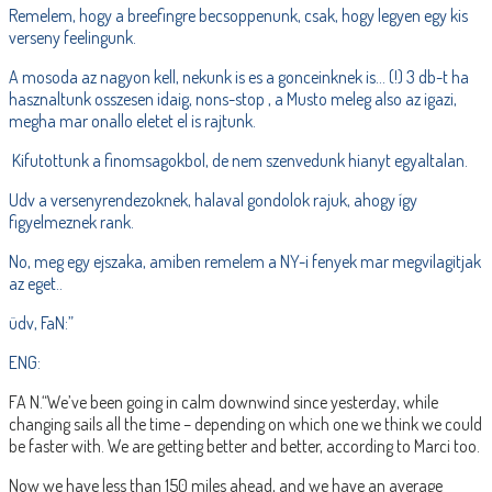
Remelem, hogy a breefingre becsoppenunk, csak, hogy legyen egy kis
verseny feelingunk.
A mosoda az nagyon kell, nekunk is es a gonceinknek is… (!) 3 db-t ha
hasznaltunk osszesen idaig, nons-stop , a Musto meleg also az igazi,
megha mar onallo eletet el is rajtunk.
Kifutottunk a finomsagokbol, de nem szenvedunk hianyt egyaltalan.
Udv a versenyrendezoknek, halaval gondolok rajuk, ahogy így
figyelmeznek rank.
No, meg egy ejszaka, amiben remelem a NY-i fenyek mar megvilagitjak
az eget..
üdv, FaN:”
ENG:
FA N.“We’ve been going in calm downwind since yesterday, while
changing sails all the time – depending on which one we think we could
be faster with. We are getting better and better, according to Marci too.
Now we have less than 150 miles ahead, and we have an average