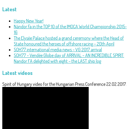
State honoured the heroes of offshore racing – 20th April
SOH77 international media news – VG 2017 arrival
SOH77 – Vendée Globe day of ARRIVAL – AN INCREDIBLE SPIRIT:
Nandor FA delighted with eight – the LAST ship log
Latest videos
Spirit of Hungary video for the Hungarian Press Conference 22.02.2017.