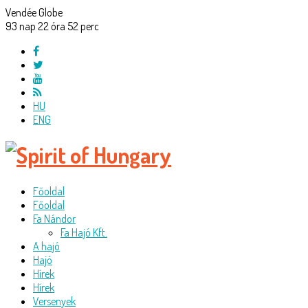
Vendée Globe
93
nap
22
óra
52
perc
HU
ENG
Főoldal
Főoldal
Fa Nándor
Fa Hajó Kft.
A hajó
Hajó
Hírek
Hírek
Versenyek