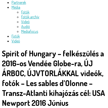
Partnerek
Média
Fotók
Fotók archív
Videó
Audió
Mediafocus
Fotók
Videó
Spirit of Hungary – felkészülés a
2016-os Vendée Globe-ra, ÚJ
ÁRBOC, ÚJVTORLÁKKAL videók,
fotók – Les sables d’Olonne –
Transz-Atlanti kihajózás cél: USA
Newport 2016 Június