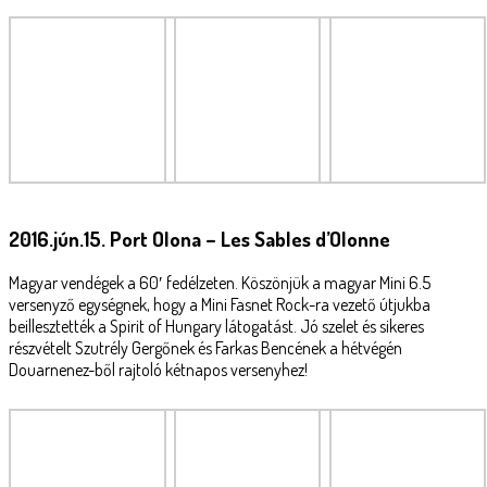
2016.jún.15. Port Olona – Les Sables d’Olonne
Magyar vendégek a 60′ fedélzeten. Köszönjük a magyar Mini 6.5
versenyző egységnek, hogy a Mini Fasnet Rock-ra vezető útjukba
beillesztették a Spirit of Hungary látogatást. Jó szelet és sikeres
részvételt Szutrély Gergőnek és Farkas Bencének a hétvégén
Douarnenez-ből rajtoló kétnapos versenyhez!