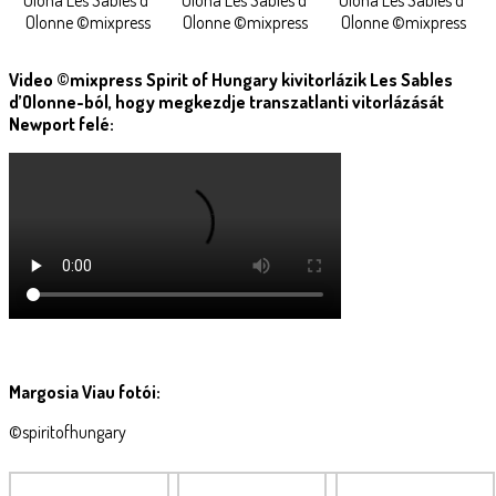
Olona Les Sables d’
Olona Les Sables d’
Olona Les Sables d’
Olonne ©mixpress
Olonne ©mixpress
Olonne ©mixpress
Video ©mixpress Spirit of Hungary kivitorlázik Les Sables
d’Olonne-ból, hogy megkezdje transzatlanti vitorlázását
Newport felé:
Margosia Viau fotói:
©spiritofhungary