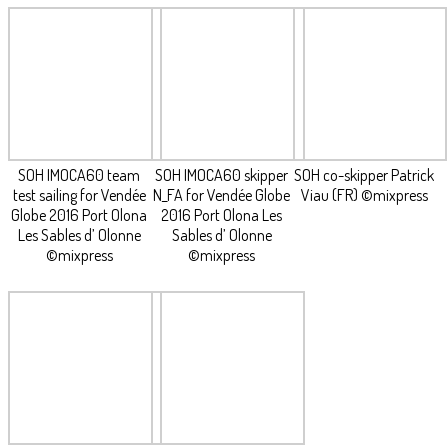
SOH IMOCA60 team
SOH IMOCA60 skipper
SOH co-skipper Patrick
test sailing for Vendée
N_FA for Vendée Globe
Viau (FR) ©mixpress
Globe 2016 Port Olona
2016 Port Olona Les
Les Sables d’ Olonne
Sables d’ Olonne
©mixpress
©mixpress