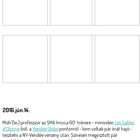
2016.jún.14.
Mish’DeJ professzor az SMA Imoca 60′ trénere – minivideo
Les Sables
d’Olonne
-ból, a
Vendée Globe
pontonról – kinn voltak pár órát hajó-
tesztelni a NY-Vendée verseny után. Szívesen megosztott pár