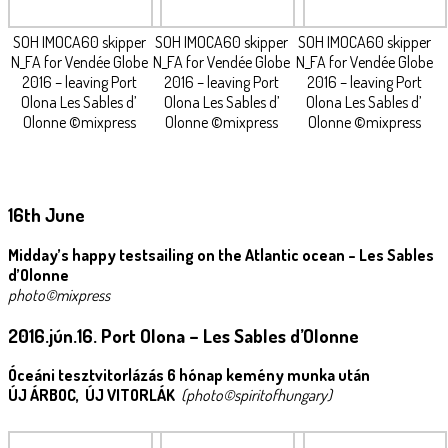
SOH IMOCA60 skipper
SOH IMOCA60 skipper
SOH IMOCA60 skipper
N_FA for Vendée Globe
N_FA for Vendée Globe
N_FA for Vendée Globe
2016 – leaving Port
2016 – leaving Port
2016 – leaving Port
Olona Les Sables d’
Olona Les Sables d’
Olona Les Sables d’
Olonne ©mixpress
Olonne ©mixpress
Olonne ©mixpress
16th June
Midday’s happy testsailing on the Atlantic ocean – Les Sables
d’Olonne
photo©mixpress
2016.jún.16. Port Olona – Les Sables d’Olonne
Óceáni tesztvitorlázás 6 hónap kemény munka után
ÚJ ÁRBOC, ÚJ VITORLÁK
(photo©spiritofhungary)