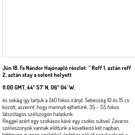
Jún 18. Fa Nándor Hajónapló részlet: ” Reff 1, aztán reff
2, aztán stay a solent helyett
11 00 GMT, 44° 57’ N, 06° 04’ W,
és sokáig így tartjuk a 240 fokos irányt. Sebesség 10 és 15 cs
között, aszerint, hogy mennyit ejthetünk. 35 – 55 fokos
látszólagos szélszögön haladunk.
Reggel azért egy szokásos kávé egy csokis sütivel. Zavaros
szélviszonyok vannak előttünk a következő két napban,
többnyire gyenge szelekkel, érdekes pályát rajzol nekünk a