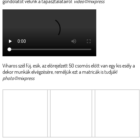
gondolatot velünk a tapasztalatairól:
video©mixpress
Viharos szél fúj, esik, az előrejelzett 50 csomós előtt van egy kis esély a
dekor munkák elvégzésére, reméljük ezt a matricák is tudják!
photo©mixpress