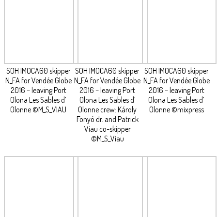
SOH IMOCA60 skipper
SOH IMOCA60 skipper
SOH IMOCA60 skipper
N_FA for Vendée Globe
N_FA for Vendée Globe
N_FA for Vendée Globe
2016 – leaving Port
2016 – leaving Port
2016 – leaving Port
Olona Les Sables d’
Olona Les Sables d’
Olona Les Sables d’
Olonne ©M_S_VIAU
Olonne crew: Károly
Olonne ©mixpress
Fonyó dr. and Patrick
Viau co-skipper
©M_S_Viau