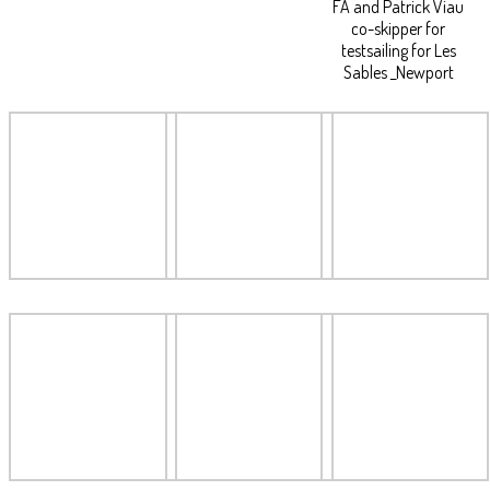
FA and Patrick Viau
co-skipper for
testsailing for Les
Sables _Newport