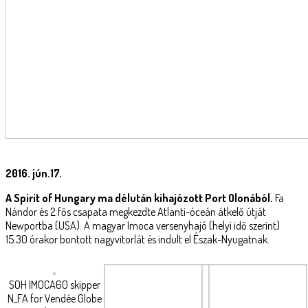
2016. jún.17.
A Spirit of Hungary ma délután kihajózott Port Olonából.
Fa
Nándor és 2 fős csapata megkezdte Atlanti-óceán átkelő útját
Newportba (USA). A magyar Imoca versenyhajó (helyi idő szerint)
15:30 órakor bontott nagyvitorlát és indult el Észak-Nyugatnak.
SOH IMOCA60 skipper
N_FA for Vendée Globe