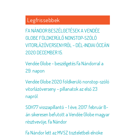
Legfrissebbek
FA NÁNDOR BESZÉLGETÉSEK A VENDÉE
GLOBE FÖLDKERÜLŐ NONSTOP-SZÓLÓ
VITORLÁZÓVERSENYRŐL – DÉL-INDIAI ÓCEÁN
2020 DECEMBER 15.
Vendée Globe – beszélgetés Fa Nándorral a
29. napon
Vendée Globe 2020 földkerülő nonstop-szóló
vitorlázóverseny – pillanatok az első 23
napról.
SOH77 visszapillantó – 1 éve, 2017. február 8-
án sikeresen befutott a Vendée Globe magyar
résztvevője, Fa Nándor
Fa Nándor lett az MVSZ tiszteletbeli elnöke