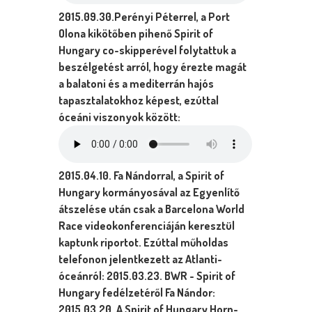
2015.09.30.Perényi Péterrel, a Port
Olona kikötőben pihenő Spirit of
Hungary co-skipperével folytattuk a
beszélgetést arról, hogy érezte magát
a balatoni és a mediterrán hajós
tapasztalatokhoz képest, ezúttal
óceáni viszonyok között:
2015.04.10. Fa Nándorral, a Spirit of
Hungary kormányosával az Egyenlítő
átszelése után csak a Barcelona World
Race videokonferenciáján keresztül
kaptunk riportot. Ezúttal műholdas
telefonon jelentkezett az Atlanti-
óceánról:
2015.03.23. BWR - Spirit of
Hungary fedélzetéről Fa Nándor:
2015.03.20. A Spirit of Hungary Horn-