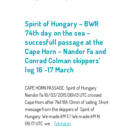
Spirit of Hungary – BWR
74th day on the sea –
succesfull passage at the
Cape Horn – Nandor Fa and
Conrad Colman skippers’
log 16 -17 March
CAPE HORN PASSAGE: Spirit of Hungary
Nandor Fa 16/03/2015 06h13 UTC crossed
Cape Horn after 74d 18h 13min of sailing. Short
message from the skippers of Spirit of
Hungary: We made it!!!! C.! We made it!!!! N.
06:17 UTC we …
folytatás