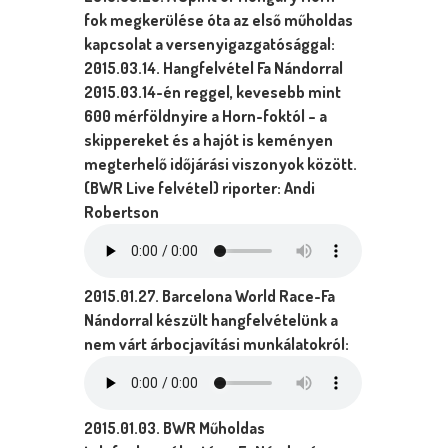
fok megkerülése óta az első műholdas
kapcsolat a versenyigazgatósággal:
2015.03.14. Hangfelvétel Fa Nándorral
2015.03.14-én reggel, kevesebb mint
600 mérföldnyire a Horn-foktól – a
skippereket és a hajót is keményen
megterhelő időjárási viszonyok között.
(BWR Live felvétel) riporter: Andi
Robertson
2015.01.27. Barcelona World Race-Fa
Nándorral készült hangfelvételünk a
nem várt árbocjavítási munkálatokról:
2015.01.03. BWR Műholdas