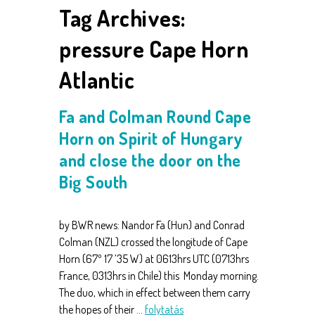
Tag Archives:
pressure Cape Horn
Atlantic
Fa and Colman Round Cape
Horn on Spirit of Hungary
and close the door on the
Big South
by BWR news: Nandor Fa (Hun) and Conrad
Colman (NZL) crossed the longitude of Cape
Horn (67º 17 ’35 W) at 0613hrs UTC (0713hrs
France, 0313hrs in Chile) this Monday morning.
The duo, which in effect between them carry
the hopes of their …
folytatás