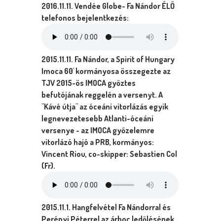
2016.11.11. Vendée Globe- Fa Nándor ÉLŐ
telefonos bejelentkezés:
2015.11.11. Fa Nándor, a Spirit of Hungary
Imoca 60' kormányosa összegezte az
TJV 2015-ös IMOCA győztes
befutójának reggelén a versenyt. A
"Kávé útja" az óceáni vitorlázás egyik
legnevezetesebb Atlanti-óceáni
versenye - az IMOCA győzelemre
vitorlázó hajó a PRB, kormányos:
Vincent Riou, co-skipper: Sebastien Col
(Fr).
2015.11.1. Hangfelvétel
Fa Nándorral és
Perényi Péterrel az árboc ledőlésének,