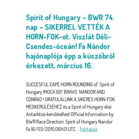
Spirit of Hungary – BWR 74.
nap – SIKERREL VETTÉK A
HORN-FOK-ot. Viszlát Déli-
Csendes-óceán! Fa Nándor
hajónaplója épp a küszöbről
érkezett, március 16.
SUCCESFUL CAPE HORN ROUNDING of Spirit of
Hungary IMOCA 60′ BRAVO NANDOR AND
CONRAD ! GRATULÁLUNK A SIKERES HORN-FOK
MEGKERÜLÉSÉHEZ és a Spirit of Hungary első
Antarktisz-kerüléséhez! Official Information by
BWR Race Direction: Spirit of Hungary Nandor
Fa 16/03/2015 06h13 UTC …
folytatás